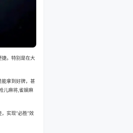
便捷。特别是在大
是能拿到好牌，甚
哈儿麻将,雀娱麻
，实现“必胜”效
。