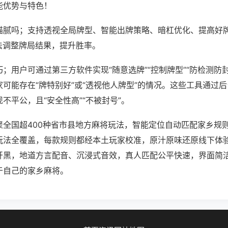
能优势与特色！
猫腻吗；支持透视全局牌型、智能出牌策略、暗杠优化、提高好
法调整牌局结果，提升胜率。
；用户可通过第三方软件实现“随意选牌”“控制牌型”“防检测防
可能存在“牌特别好”或“透视他人牌型”的情况。这些工具通过
不平公，且“安全性高”“不被封号”。
聚全国超400种省市县地方麻将玩法，智能定位自动匹配家乡规
玩法全覆盖，每款规则都经本土玩家校准，原汁原味还原线下体
开黑，地道方言配音、沉浸式音效，真人匹配公平快速，界面简
于自己的家乡麻将。