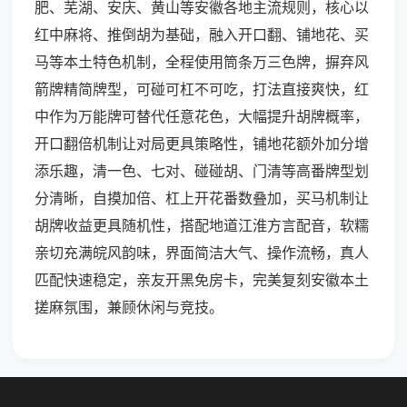
肥、芜湖、安庆、黄山等安徽各地主流规则，核心以
红中麻将、推倒胡为基础，融入开口翻、铺地花、买
马等本土特色机制，全程使用筒条万三色牌，摒弃风
箭牌精简牌型，可碰可杠不可吃，打法直接爽快，红
中作为万能牌可替代任意花色，大幅提升胡牌概率，
开口翻倍机制让对局更具策略性，铺地花额外加分增
添乐趣，清一色、七对、碰碰胡、门清等高番牌型划
分清晰，自摸加倍、杠上开花番数叠加，买马机制让
胡牌收益更具随机性，搭配地道江淮方言配音，软糯
亲切充满皖风韵味，界面简洁大气、操作流畅，真人
匹配快速稳定，亲友开黑免房卡，完美复刻安徽本土
搓麻氛围，兼顾休闲与竞技。