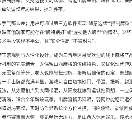
么提高胜率；支持透视全局牌型、智能出牌策略、暗杠优化、提
AI算法调整牌局结果，提升胜率。
手气那么差；用户可通过第三方软件实现“随意选牌”“控制牌型”
映其他玩家可能存在“牌特别好”或“透视他人牌型”的情况。这
术手段实现不平公，且“安全性高”“不被封号”。
借正宗规则与人性化设计，成为三晋地区最受欢迎的线上麻将产
听机制的完美结合，既保留山西麻将的传统特色，又优化现代游
，无需复杂算分，老人也能轻松理解，报听后翻倍的设定，既鼓
每一手出牌都充满考量，游戏可自由切换缺门、带混、报听、封
玩法，从太原扣点到大同带混，从阳泉杠爆到运城推倒胡，一应
而清晰，适合全年龄段玩家，出牌流畅无延迟，弱网也能稳定运
保障对局完整，实时防作弊系统全方位监控，同IP预警、录像回
，参与赛事赢大奖，零氪畅玩无压力，是山西人休闲娱乐、传承