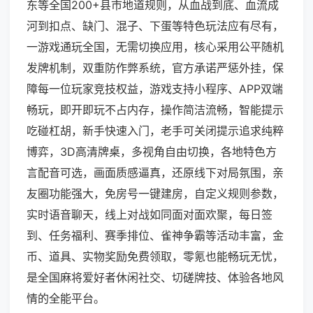
东等全国200+县市地道规则，从血战到底、血流成
河到扣点、缺门、混子、下蛋等特色玩法应有尽有，
一游戏通玩全国，无需切换应用，核心采用公平随机
发牌机制，双重防作弊系统，官方承诺严惩外挂，保
障每一位玩家竞技权益，游戏支持小程序、APP双端
畅玩，即开即玩不占内存，操作简洁流畅，智能提示
吃碰杠胡，新手快速入门，老手可关闭提示追求纯粹
博弈，3D高清牌桌，多视角自由切换，各地特色方
言配音可选，画面质感逼真，还原线下对局氛围，亲
友圈功能强大，免房号一键建房，自定义规则参数，
实时语音聊天，线上对战如同面对面欢聚，每日签
到、任务福利、赛季排位、雀神争霸等活动丰富，金
币、道具、实物奖励免费领取，零氪也能畅玩无忧，
是全国麻将爱好者休闲社交、切磋牌技、体验各地风
情的全能平台。