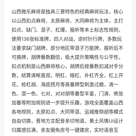
山西微乐麻将是独具三晋特色的经典麻将玩法，核心
以山西扣点麻将、太原麻将、大同麻将为主体，主打
扣点、缺门、混子、杠爆、报听等本土标志性规则，
使用136张标准牌，四人对战，逆时针行牌，多数玩
法要求缺门胡牌，部分地区带混子万能牌，报听后不
可换牌，胡牌番数翻倍，极大提升策略性与公平性，
扣点机制是山西麻将核心，胡牌后按番数扣减对手分
数，结算清晰直观，明杠、暗杠、补杠齐全，杠上开
花、抢杠胡、海底捞月等高番牌型刺激过瘾，清一
色、混一色、七对、对对胡等番型丰富，门清、绝张
加番等附加规则进一步提升乐趣，游戏全面覆盖山西
各地规则，太原扣点、大同带混、运城推倒胡等模式
自由切换，晋地方言配音亲切地道，黄土风情UI设计
归属感拉满，亲友圈免房号一键建房，实时语音互