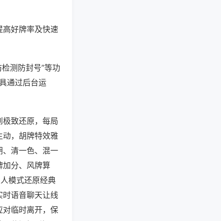
提高好牌率及快速
防检测防封号”等功
工具通过后台运
到极致还原，每局
生动，胡牌特效雅
胡、清一色、混一
牌加分、风牌算
四人模式还原经典
实时语音聊天让线
应对临时离开，保