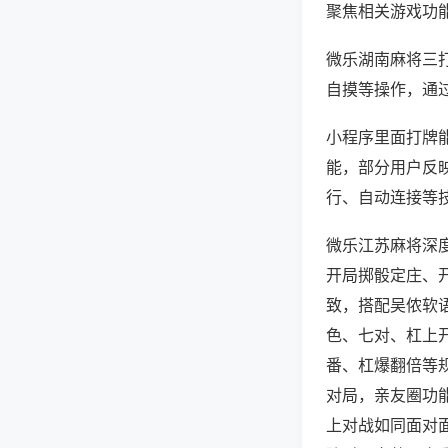
聚焦相关游戏功
微乐湖南麻将三
自摸等操作，通
小程序里面打牌能
能，部分用户反映
行、自动连接等技
微乐江苏麻将深
开局掷骰定庄、
致，搭配吴侬软
色、七对、杠上
番、杠爆翻倍等
对局，亲友圈功
上对战如同面对