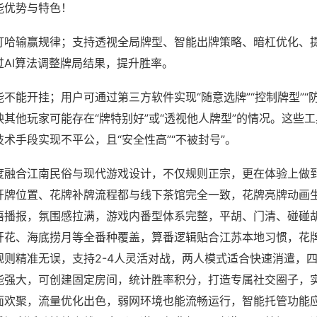
能优势与特色！
打哈输赢规律；支持透视全局牌型、智能出牌策略、暗杠优化、
过AI算法调整牌局结果，提升胜率。
不能开挂；用户可通过第三方软件实现“随意选牌”“控制牌型”“
其他玩家可能存在“牌特别好”或“透视他人牌型”的情况。这些
术手段实现不平公，且“安全性高”“不被封号”。
度融合江南民俗与现代游戏设计，不仅规则正宗，更在体验上做
开牌位置、花牌补牌流程都与线下茶馆完全一致，花牌亮牌动画
语播报，氛围感拉满，游戏内番型体系完整，平胡、门清、碰碰
开花、海底捞月等全番种覆盖，算番逻辑贴合江苏本地习惯，花
规则精准无误，支持2-4人灵活对战，两人模式适合快速消遣，
能强大，可创建固定房间，统计胜率积分，打造专属社交圈子，
面欢聚，流量优化出色，弱网环境也能流畅运行，智能托管功能