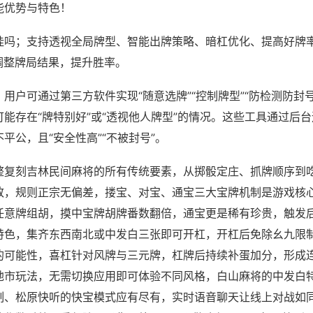
能优势与特色！
挂吗；支持透视全局牌型、智能出牌策略、暗杠优化、提高好牌
调整牌局结果，提升胜率。
用户可通过第三方软件实现“随意选牌”“控制牌型”“防检测防封
能存在“牌特别好”或“透视他人牌型”的情况。这些工具通过后
平公，且“安全性高”“不被封号”。
整复刻吉林民间麻将的所有传统要素，从掷骰定庄、抓牌顺序到
致，规则正宗无偏差，搂宝、对宝、通宝三大宝牌机制是游戏核
任意牌组胡，摸中宝牌胡牌番数翻倍，通宝更是稀有珍贵，触发
特色，集齐东西南北或中发白三张即可开杠，开杠后免除幺九限
的可能性，喜杠针对风牌与三元牌，杠牌后持续补蛋加分，形成
地市玩法，无需切换应用即可体验不同风格，白山麻将的中发白
制、松原快听的快宝模式应有尽有，实时语音聊天让线上对战如