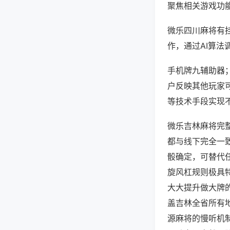
聚焦相关游戏功
微乐四川麻将有
作，通过AI算法
手机牌九辅助器；
户反映其他玩家可
等技术手段实现不
微乐吉林麻将完
都与线下完全一
骰确定，可替代
旋风杠规则极具
大大提升做大牌
盖吉林全省所有
源麻将的慢听机