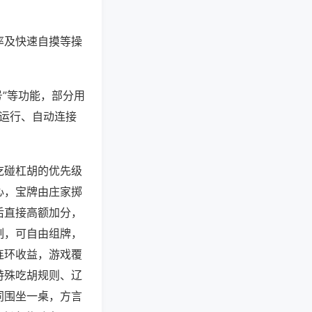
率及快速自摸等操
号”等功能，部分用
台运行、自动连接
吃碰杠胡的优先级
心，宝牌由庄家掷
后直接高额加分，
制，可自由组牌，
连环收益，游戏覆
特殊吃胡规则、辽
同围坐一桌，方言