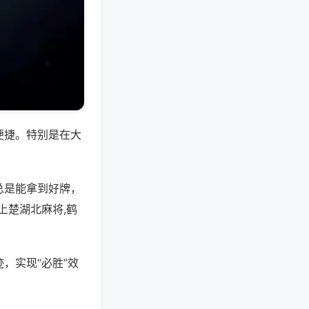
便捷。特别是在大
总是能拿到好牌，
上楚湖北麻将,鹤
，实现“必胜”效
。