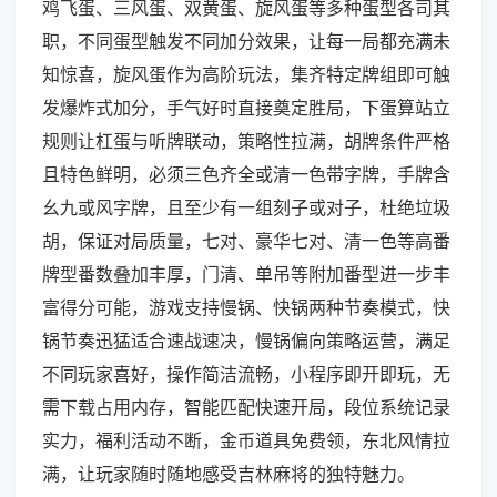
鸡飞蛋、三风蛋、双黄蛋、旋风蛋等多种蛋型各司其
职，不同蛋型触发不同加分效果，让每一局都充满未
知惊喜，旋风蛋作为高阶玩法，集齐特定牌组即可触
发爆炸式加分，手气好时直接奠定胜局，下蛋算站立
规则让杠蛋与听牌联动，策略性拉满，胡牌条件严格
且特色鲜明，必须三色齐全或清一色带字牌，手牌含
幺九或风字牌，且至少有一组刻子或对子，杜绝垃圾
胡，保证对局质量，七对、豪华七对、清一色等高番
牌型番数叠加丰厚，门清、单吊等附加番型进一步丰
富得分可能，游戏支持慢锅、快锅两种节奏模式，快
锅节奏迅猛适合速战速决，慢锅偏向策略运营，满足
不同玩家喜好，操作简洁流畅，小程序即开即玩，无
需下载占用内存，智能匹配快速开局，段位系统记录
实力，福利活动不断，金币道具免费领，东北风情拉
满，让玩家随时随地感受吉林麻将的独特魅力。