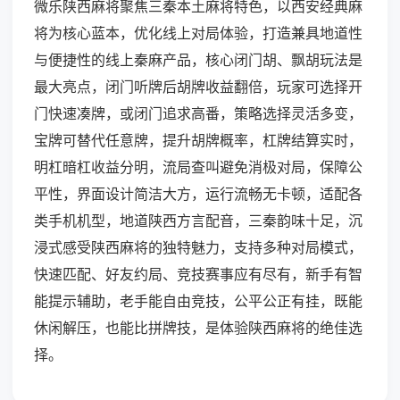
微乐陕西麻将聚焦三秦本土麻将特色，以西安经典麻
将为核心蓝本，优化线上对局体验，打造兼具地道性
与便捷性的线上秦麻产品，核心闭门胡、飘胡玩法是
最大亮点，闭门听牌后胡牌收益翻倍，玩家可选择开
门快速凑牌，或闭门追求高番，策略选择灵活多变，
宝牌可替代任意牌，提升胡牌概率，杠牌结算实时，
明杠暗杠收益分明，流局查叫避免消极对局，保障公
平性，界面设计简洁大方，运行流畅无卡顿，适配各
类手机机型，地道陕西方言配音，三秦韵味十足，沉
浸式感受陕西麻将的独特魅力，支持多种对局模式，
快速匹配、好友约局、竞技赛事应有尽有，新手有智
能提示辅助，老手能自由竞技，公平公正有挂，既能
休闲解压，也能比拼牌技，是体验陕西麻将的绝佳选
择。