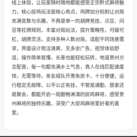
线上体验，让玩家随时随地都能感受正宗黔式麻将魅
力，核心捉鸡玩法是核心亮点，鸡牌加分机制让对局
充满变数与乐趣，不再是单一的胡牌竞技，点豆、闷
豆等杠牌规则，丰富对局玩法，提升策略性，可碰可
杠，胡牌灵活，支持多种人数对局，适配不同场景需
求，界面设计简洁清爽，无多余广告，视觉体验舒
适，操作简单易懂，长辈也能轻松玩转，地道贵州方
言配音，每一句都充满乡土气息，真人在线匹配速度
快，无需等待，亲友组队开黑免房卡，十分便捷，运
行稳定无故障，公平公正有挂，不管是通勤、居家还
是聚会，都能开启一局酣畅淋漓的捉鸡麻将，感受贵
州麻将的独特乐趣，深受广大捉鸡麻将爱好者的喜
爱。