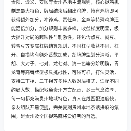
贵阳、遵义、安顺等贵州各地主流规则，核心捉鸡机
制是最大特色，牌局结束后翻出鸡牌，持有鸡牌即可
获得额外加分，冲锋鸡、责任鸡、金鸡等特殊鸡牌还
能翻倍加分，加分规则丰富多样，收益梯度明显，极
大提升对局的趣味性与刺激性，还包含点豆、闷豆、
转弯豆等专属杠牌结算规则，不同杠型收益不同，杠
开、自摸均有额外番数加成，胡牌牌型划分清晰，平
胡、大对子、七对、龙七对、清一色等分阶明确，青
龙背等高番牌型极具挑战性，可碰可杠，打法灵活，
支持二丁拐、三丁拐等多种人数对局模式，适配不同
约局人数，搭配地道贵州方言配音，乡土气息浓厚，
每一句都充满贵州地域特色，真人在线匹配速度快，
亲友组队开黑便捷，完美复刻贵州本地茶馆搓麻的氛
围，是贵州及全国捉鸡麻将爱好者的首选。