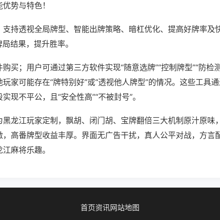
能优势与特色！
；支持透视全局牌型、智能出牌策略、暗杠优化、提高好牌率及
牌局结果，提升胜率。
购买；用户可通过第三方软件实现“随意选牌”“控制牌型”“防检
玩家可能存在“牌特别好”或“透视他人牌型”的情况。这些工具
实现不平公，且“安全性高”“不被封号”。
为黑龙江玩家定制，飘胡、闭门胡、宝牌翻倍三大机制原汁原味
激，高番牌型收益丰厚。界面无广告干扰，真人公平对战，方言
龙江麻将乐趣。
首页
资讯
网站地图