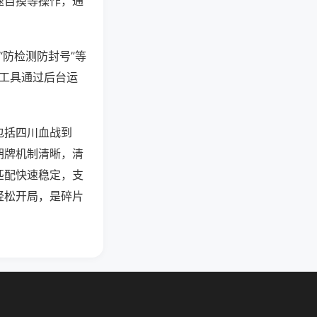
速自摸等操作，通
“防检测防封号”等
些工具通过后台运
包括四川血战到
胡牌机制清晰，清
匹配快速稳定，支
轻松开局，是碎片