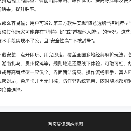
支持透视全局牌型、智能出牌策略、暗杠优化、提高好牌率及快
局结果，提升胜率。
那么容易输；用户可通过第三方软件实现“随意选牌”“控制牌型”
映其他玩家可能存在“牌特别好”或“透视他人牌型”的情况。这
术手段实现不平公，且“安全性高”“不被封号”。
下载安装，点开即玩、用完即走，覆盖全国多地经典麻将玩法，
、湖南扎鸟、贵州捉鸡等，规则地道还原线下体验，可碰可杠、
碰胡等高番牌型一应俱全。界面简洁清爽、操作流畅顺手，真人
私密对局，免房卡开黑无门槛，防作弊系统完善，随时随地都能
的绝佳选择。
首页
资讯
网站地图