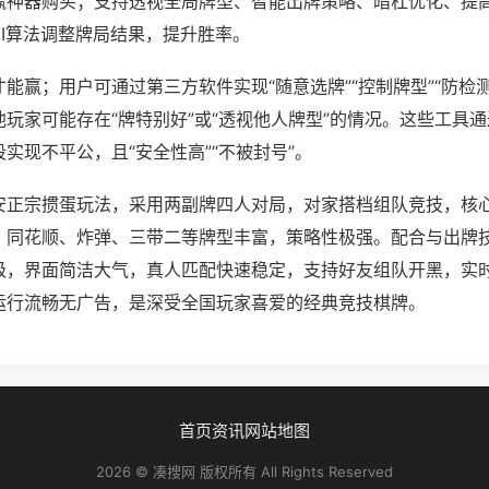
赢神器购买；支持透视全局牌型、智能出牌策略、暗杠优化、提
AI算法调整牌局结果，提升胜率。
能赢；用户可通过第三方软件实现“随意选牌”“控制牌型”“防检
玩家可能存在“牌特别好”或“透视他人牌型”的情况。这些工具
实现不平公，且“安全性高”“不被封号”。
安正宗掼蛋玩法，采用两副牌四人对局，对家搭档组队竞技，核
，同花顺、炸弹、三带二等牌型丰富，策略性极强。配合与出牌
级，界面简洁大气，真人匹配快速稳定，支持好友组队开黑，实
运行流畅无广告，是深受全国玩家喜爱的经典竞技棋牌。
首页
资讯
网站地图
2026 © 凑搜网 版权所有 All Rights Reserved