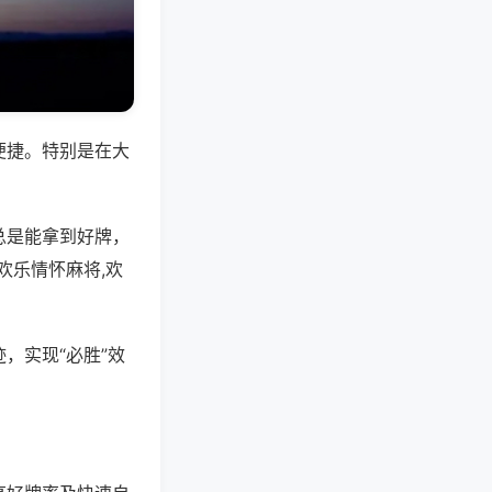
便捷。特别是在大
总是能拿到好牌，
欢乐情怀麻将,欢
，实现“必胜”效
。