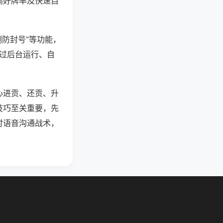
高好牌率及快速自
测防封号”等功能，
通过后台运行、自
心进贡、还贡、升
技巧至关重要，先
时语音沟通战术，