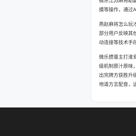
微乐江苏麻将助
摸等操作，通过
燕赵麻将怎么玩才
部分用户反映其他
动连接等技术手段
微乐掼蛋主打淮
级机制原汁原味
出完牌方获胜升
地道方言配音，