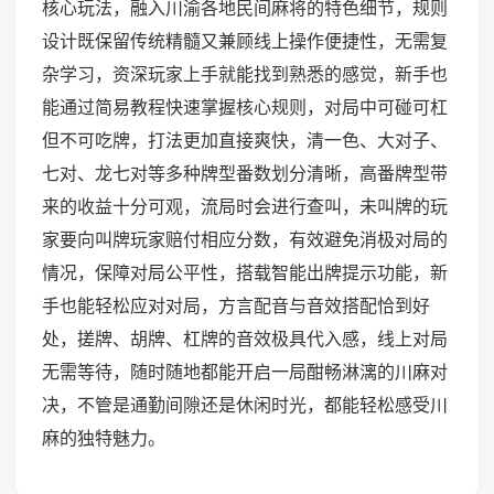
核心玩法，融入川渝各地民间麻将的特色细节，规则
设计既保留传统精髓又兼顾线上操作便捷性，无需复
杂学习，资深玩家上手就能找到熟悉的感觉，新手也
能通过简易教程快速掌握核心规则，对局中可碰可杠
但不可吃牌，打法更加直接爽快，清一色、大对子、
七对、龙七对等多种牌型番数划分清晰，高番牌型带
来的收益十分可观，流局时会进行查叫，未叫牌的玩
家要向叫牌玩家赔付相应分数，有效避免消极对局的
情况，保障对局公平性，搭载智能出牌提示功能，新
手也能轻松应对对局，方言配音与音效搭配恰到好
处，搓牌、胡牌、杠牌的音效极具代入感，线上对局
无需等待，随时随地都能开启一局酣畅淋漓的川麻对
决，不管是通勤间隙还是休闲时光，都能轻松感受川
麻的独特魅力。