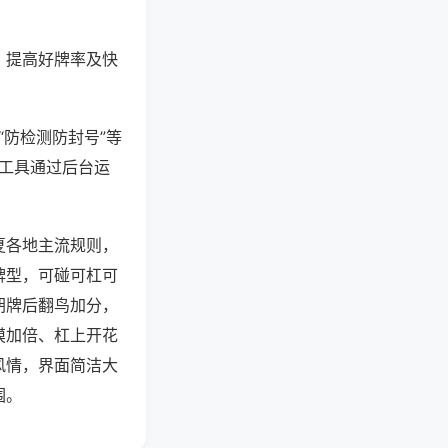
、提高好牌率及快
“防检测防封号”等
些工具通过后台运
夏各地主流规则，
牌型，可碰可杠可
胡牌后翻鸟加分，
摸加倍、杠上开花
风情，界面简洁大
围。