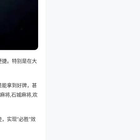
便捷。特别是在大
是能拿到好牌，甚
将,石城麻将,欢
，实现“必胜”效
。