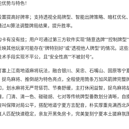
能优势与特色！
设置提高好牌率；支持透视全局牌型、智能出牌策略、暗杠优化
通过AI算法调整牌局结果，提升胜率。
卡有没有挂；用户可通过第三方软件实现“随意选牌”“控制牌型”
映其他玩家可能存在“牌特别好”或“透视他人牌型”的情况。这
术手段实现不平公，且“安全性高”“不被封号”。
打塞上江南地道麻将玩法，融合银川、吴忠、石嘴山、固原等宁
、捉鸟麻将、推倒胡为特色亮点，全程使用筒条万加风箭牌完整
和，划水麻将无严苛惩罚、节奏舒缓，主打休闲益智，捉鸟麻将
趣，门清、清一色、碰碰胡、七对等传统牌型番数划分清晰，自
查叫保障对局公平，搭配地道宁夏方言配音，朴实厚重充满西北
真人匹配快速稳定，亲友开黑免房卡，完美复刻宁夏本土搓麻氛