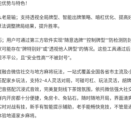
能优势与特色！
么老是输；支持透视全局牌型、智能出牌策略、暗杠优化、提高
算法调整牌局结果，提升胜率。
；用户可通过第三方软件实现“随意选牌”“控制牌型”“防检测防
可能存在“牌特别好”或“透视他人牌型”的情况。这些工具通过
不平公，且“安全性高”“不被封号”。
度融合微信社交与地方麻将玩法，一站式覆盖全国各省市主流及
匹配家乡玩法，支持2-4人灵活对局，可碰可杠、玩法灵活，胡
配音搭配沉浸式音效，完美复刻线下茶馆氛围，依托微信强大社
群内开房都十分便捷，免房卡、免钻石，随时随地开局，界面清
实时对战有挂，新手有智能提示辅助，老手能畅快竞技，不管是
体验地道家乡麻将。