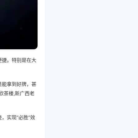
便捷。特别是在大
是能拿到好牌，甚
欣茶楼,新广西老
，实现“必胜”效
。