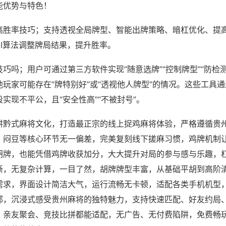
能优势与特色！
高胜率技巧；支持透视全局牌型、智能出牌策略、暗杠优化、提
AI算法调整牌局结果，提升胜率。
巧吗；用户可通过第三方软件实现“随意选牌”“控制牌型”“防检
玩家可能存在“牌特别好”或“透视他人牌型”的情况。这些工具
实现不平公，且“安全性高”“不被封号”。
耕黔式麻将文化，打造最正宗的线上捉鸡麻将体验，严格遵循贵
、闷豆等核心环节无一偏差，完美复刻线下搓麻习惯，鸡牌机制
胡牌，也能凭借鸡牌收获加分，大大提升对局的参与感与乐趣，
晰，无复杂计算，一目了然，胡牌牌型丰富，从基础平胡到高阶
需求，界面设计简洁大气，运行流畅无卡顿，适配各类手机机型
郁，沉浸式感受贵州麻将的独特魅力，支持快速匹配、好友约局
、亲友聚会、竞技比拼都能适配，无广告、无付费陷阱，免费畅