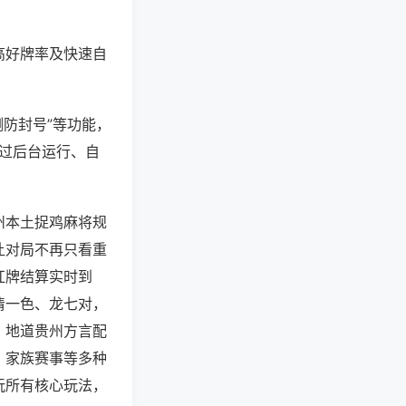
高好牌率及快速自
测防封号”等功能，
通过后台运行、自
州本土捉鸡麻将规
让对局不再只看重
杠牌结算实时到
清一色、龙七对，
，地道贵州方言配
、家族赛事等多种
玩所有核心玩法，