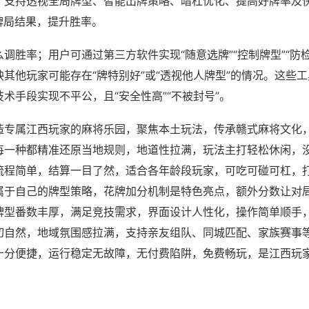
；支持透视全局牌型、智能出牌策略、暗杠优化、提高好牌率及
牌局结果，提升胜率。
调胜率；用户可通过第三方软件实现“随意选牌”“控制牌型”“防
其他玩家可能存在“牌特别好”或“透视他人牌型”的情况。这些
术手段实现不平公，且“安全性高”“不被封号”。
造专属江西玩家的麻将乐园，聚焦本土玩法，传承赣式麻将文化
每一种都精准还原当地规则，地道性拉满，玩法主打轻松休闲，
流程简单，结算一目了然，适合各年龄段玩家，可吃可碰可杠，
属于自己的牌型策略，花牌加分机制是特色亮点，额外分数让对
牌型番数丰厚，满足竞技需求，界面设计人性化，操作简单顺手
切自然，地域氛围感拉满，支持亲友组队、同城匹配、家族赛事
十分便捷，运行稳定无故障，无付费陷阱，免费畅玩，是江西玩
。