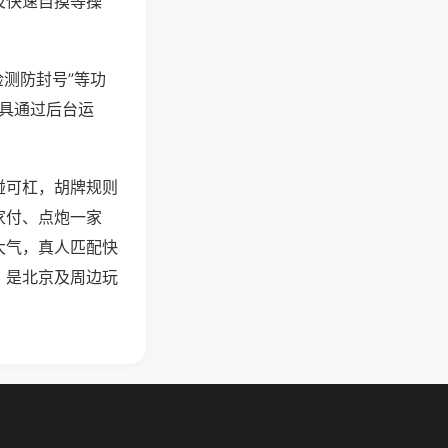
及快速自摸等操
检测防封号”等功
工具通过后台运
碰可杠，胡牌规则
家付、点炮一家
大气，真人匹配快
，是北京及周边玩