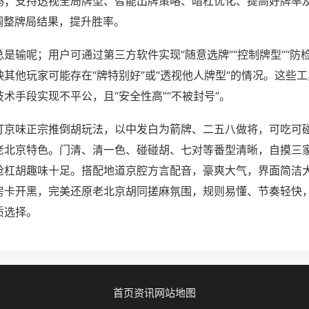
吗；支持透视全局牌型、智能出牌策略、暗杠优化、提高好牌率
调整牌局结果，提升胜率。
是输呢；用户可通过第三方软件实现“随意选牌”“控制牌型”“防
其他玩家可能存在“牌特别好”或“透视他人牌型”的情况。这些
术手段实现不平公，且“安全性高”“不被封号”。
打京味正宗推倒胡玩法，以中发白为箭牌、二五八做将，可吃可
老北京特色。门清、清一色、碰碰胡、七对等番型清晰，自摸三
抢杠胡趣味十足。搭配地道京腔方言配音，豪爽大气，界面简洁
房卡开黑，完美还原老北京胡同搓麻氛围，规则易懂、节奏轻快
质选择。
首页
资讯
网站地图