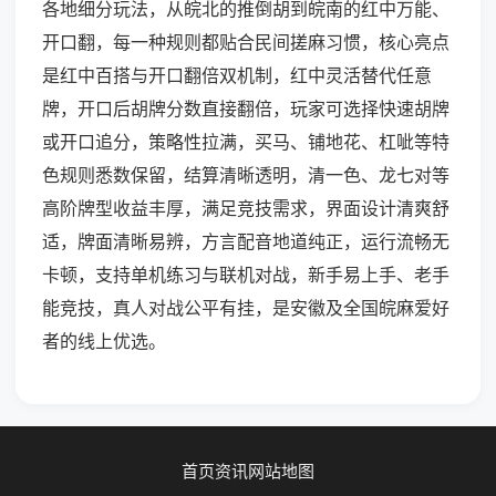
各地细分玩法，从皖北的推倒胡到皖南的红中万能、
开口翻，每一种规则都贴合民间搓麻习惯，核心亮点
是红中百搭与开口翻倍双机制，红中灵活替代任意
牌，开口后胡牌分数直接翻倍，玩家可选择快速胡牌
或开口追分，策略性拉满，买马、铺地花、杠呲等特
色规则悉数保留，结算清晰透明，清一色、龙七对等
高阶牌型收益丰厚，满足竞技需求，界面设计清爽舒
适，牌面清晰易辨，方言配音地道纯正，运行流畅无
卡顿，支持单机练习与联机对战，新手易上手、老手
能竞技，真人对战公平有挂，是安徽及全国皖麻爱好
者的线上优选。
首页
资讯
网站地图