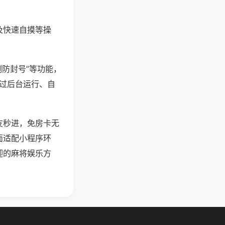
及快速自摸等操
测防封号”等功能，
通过后台运行、自
友秒进，免房卡无
面适配小程序环
迎的麻将娱乐方