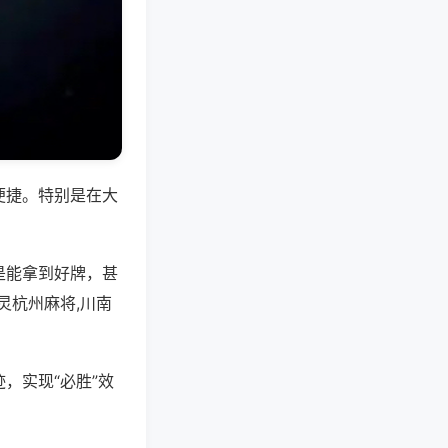
便捷。特别是在大
是能拿到好牌，甚
灵杭州麻将,川南
，实现“必胜”效
。