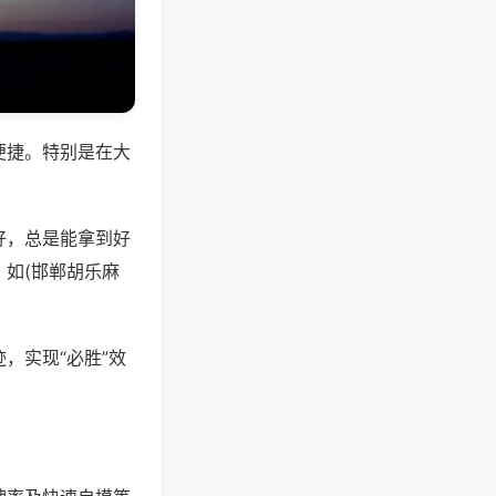
便捷。特别是在大
好，总是能拿到好
如(邯郸胡乐麻
，实现“必胜”效
。