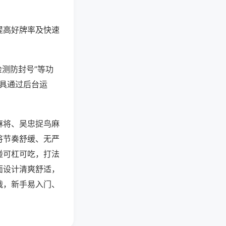
提高好牌率及快速
检测防封号”等功
工具通过后台运
麻将、吴忠捉鸟麻
将节奏舒缓、无严
碰可杠可吃，打法
面设计清爽舒适，
战，新手易入门、