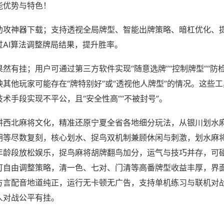
能优势与特色！
助攻神器下载；支持透视全局牌型、智能出牌策略、暗杠优化、
过AI算法调整牌局结果，提升胜率。
然有挂；用户可通过第三方软件实现“随意选牌”“控制牌型”“防
其他玩家可能存在“牌特别好”或“透视他人牌型”的情况。这些
术手段实现不平公，且“安全性高”“不被封号”。
耕西北麻将文化，精准还原宁夏全省各地细分玩法，从银川划水
胡等尽数复刻，核心划水、捉鸟双机制兼顾休闲与刺激，划水麻
年龄段放松娱乐，捉鸟麻将胡牌翻鸟加分，运气与技巧并存，可
可自由调整策略，清一色、七对、门清等高番牌型收益丰厚，界
方言配音地道纯正，运行无卡顿无广告，支持单机练习与联机对
人对战公平有挂。