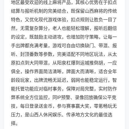
地区最受欢迎的线上麻将产品，其核心优势在于扣点
结算与报听机制的完美结合，既保留山西麻将的传统
特色，又优化现代游戏体验，扣点规则让胜负一目了
然，无需复杂算分，老人也能轻松理解，报听后翻倍
的设定，既鼓励主动进攻，也增加防守策略，让每一
手出牌都充满考量，游戏可自由切换缺门、带混、报
听、封顶番数等参数，完美适配不同地区玩法，从太
原扣点到大同带混，从阳泉杠爆到运城推倒胡，一应
俱全，操作界面简洁清晰，牌面大而清晰，适合全年
龄段玩家，出牌流畅无延迟，弱网也能稳定运行，智
能托管功能应对临时事务，保障对局完整，实时防作
弊系统全方位监控，同IP预警、录像回放确保公平竞
技，每日登录送金币，参与赛事赢大奖，零氪畅玩无
压力，是山西人休闲娱乐、传承地方文化的最佳选
择。