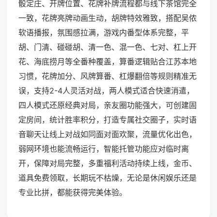
骰定庄、开牌位置、花牌补牌流程都与线下茶馆完全
一致，花牌亮牌动画生动，胡牌特效雅致，搭配吴侬
软语播报，氛围感拉满，游戏内番型体系完整，平
胡、门清、碰碰胡、清一色、混一色、七对、杠上开
花、海底捞月等全番种覆盖，算番逻辑贴合江苏本地
习惯，花牌加分、风牌算番、杠爆翻倍等规则精准无
误，支持2-4人灵活对战，两人模式适合快速消遣，
四人模式还原经典对局，亲友圈功能强大，可创建固
定房间，统计胜率积分，打造专属社交圈子，实时语
音聊天让线上对战如同面对面欢聚，流量优化出色，
弱网环境也能流畅运行，智能托管功能应对临时离
开，保障对局完整，多重福利活动持续上线，金币、
道具免费领取，长期玩不枯燥，无论是休闲娱乐还是
专业比拼，都能获得完美体验。