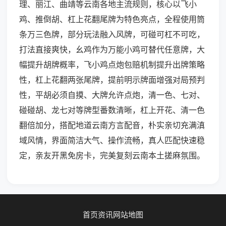
理、丽江、曲靖等云南各地主流规则，核心以飞小
鸡、推倒胡、杠上花翻尾牌为特色亮点，全程使用筒
条万三色牌，部分玩法融入风牌，可碰可杠不可吃，
打法直接爽快，幺鸡作为万能小鸡可替代任意牌，大
幅提升胡牌概率，飞小鸡点炮包赔机制提升出牌策略
性，杠上花翻两张尾牌，提前明示牌面增强对局预判
性，平胡必须自摸、大牌允许点炮，清一色、七对、
碰碰胡、龙七对等牌型番数清晰，杠上开花、清一色
翻倍加分，搭配地道云南方言配音，朴实亲切充满滇
域风情，界面简洁大气、操作流畅，真人匹配快速稳
定，亲友开黑免房卡，完美复刻云南本土搓麻氛围。
首页
资讯
网站地图