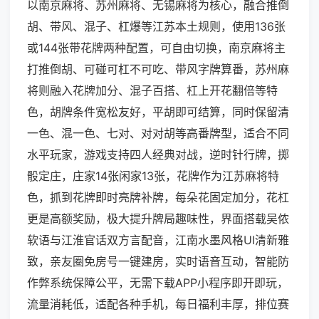
以南京麻将、苏州麻将、无锡麻将为核心，融合推倒
胡、带风、混子、杠爆等江苏本土规则，使用136张
或144张带花牌两种配置，可自由切换，南京麻将主
打推倒胡、可碰可杠不可吃、带风字牌算番，苏州麻
将则融入花牌加分、混子百搭、杠上开花翻倍等特
色，胡牌条件宽松友好，平胡即可结算，同时保留清
一色、混一色、七对、对对胡等高番牌型，适合不同
水平玩家，游戏支持四人经典对战，逆时针行牌，掷
骰定庄，庄家14张闲家13张，花牌作为江苏麻将特
色，抓到花牌即时亮牌补牌，每朵花固定加分，花杠
更是高额奖励，极大提升牌局趣味性，界面搭载吴侬
软语与江淮官话双方言配音，江南水墨风格UI清新雅
致，亲友圈免房号一键建房，实时语音互动，智能防
作弊系统保障公平，无需下载APP小程序即开即玩，
流量消耗低，适配各种手机，每日福利丰厚，排位赛