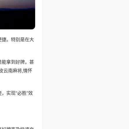
便捷。特别是在大
是能拿到好牌，甚
皮云南麻将,情怀
，实现“必胜”效
。