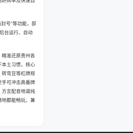
高好牌率及快速自
防封号”等功能，部
过后台运行、自动
，精准还原贵州各
下本土习惯，核心
、转弯豆等杠牌规
老手可冲击高番牌
，方言配音地道纯
随地都能畅玩，兼