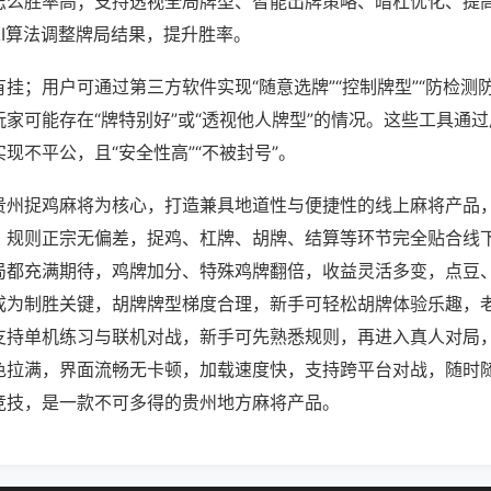
怎么胜率高；支持透视全局牌型、智能出牌策略、暗杠优化、提
AI算法调整牌局结果，提升胜率。
挂；用户可通过第三方软件实现“随意选牌”“控制牌型”“防检测
家可能存在“牌特别好”或“透视他人牌型”的情况。这些工具通
现不平公，且“安全性高”“不被封号”。
贵州捉鸡麻将为核心，打造兼具地道性与便捷性的线上麻将产品
，规则正宗无偏差，捉鸡、杠牌、胡牌、结算等环节完全贴合线
局都充满期待，鸡牌加分、特殊鸡牌翻倍，收益灵活多变，点豆
成为制胜关键，胡牌牌型梯度合理，新手可轻松胡牌体验乐趣，
支持单机练习与联机对战，新手可先熟悉规则，再进入真人对局
色拉满，界面流畅无卡顿，加载速度快，支持跨平台对战，随时
竞技，是一款不可多得的贵州地方麻将产品。