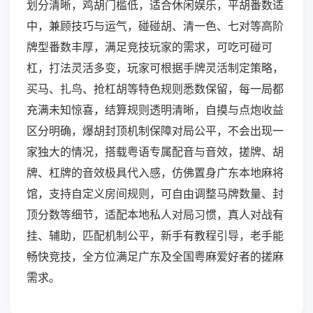
划分清晰，鸡胡门槛低，适合休闲娱乐，平胡番数适
中，兼顾技巧与运气，碰碰胡、清一色、七对等高阶
牌型番数丰厚，满足竞技玩家的需求，可吃可碰可
杠，打法灵活多变，玩家可根据手牌灵活制定策略，
买马、扎鸟、抢杠胡等特色规则悉数保留，每一局都
充满未知惊喜，结算规则透明清晰，自摸与点炮收益
区分明确，爆胡封顶机制保障对局公平，不会出现一
家独大的情况，搭载粤语专属配音与音效，搓牌、胡
牌、杠牌的音效极具代入感，仿佛置身广东本地麻将
馆，支持自定义房间规则，可自由调整马牌数量、封
顶分数等细节，适配本地私人对局习惯，真人对战有
挂、辅助，匹配机制公平，新手有教程引导，老手能
畅快竞技，全方位满足广东及全国粤麻爱好者的搓麻
需求。