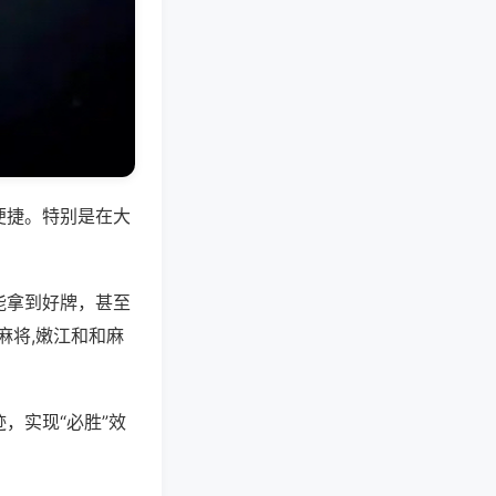
便捷。特别是在大
能拿到好牌，甚至
麻将,嫩江和和麻
，实现“必胜”效
。