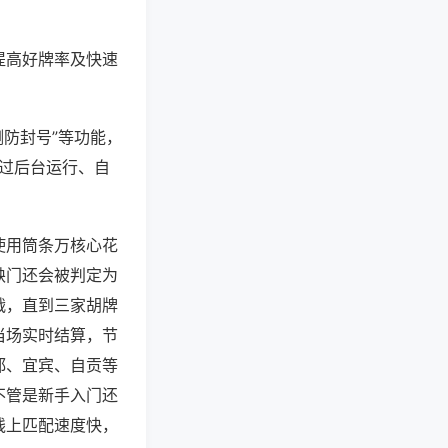
提高好牌率及快速
测防封号”等功能，
通过后台运行、自
使用筒条万核心花
缺门还会被判定为
战，直到三家胡牌
当场实时结算，节
都、宜宾、自贡等
不管是新手入门还
线上匹配速度快，