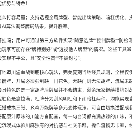
能优势与特色！
怎么打容易赢；支持透视全局牌型、智能出牌策略、暗杠优化、
过AI算法调整牌局结果，提升胜率。
挂吗；用户可通过第三方软件实现“随意选牌”“控制牌型”“防检
玩家可能存在“牌特别好”或“透视他人牌型”的情况。这些工具
实现不平公，且“安全性高”“不被封号”。
打地道川渝血战到底核心玩法，完美复刻当地经典规则，全程仅
与箭牌，开局必须强制缺一门花色，无缺门则无法胡牌，流局未
最具特色的是一家胡牌后牌局并不会结束，剩余玩家继续摸牌对
程胜负悬念拉满，杠牌分为刮风明杠和下雨暗杠两种，均能实现
还搭载换三张、幺鸡万能牌等多元变体玩法，可自由切换适配成
搭配原汁原味的川渝方言配音，每一句台词都充满热辣的川味，
能沉浸式体验川麻独有的对抗感与社交乐趣，操作流畅无卡顿，