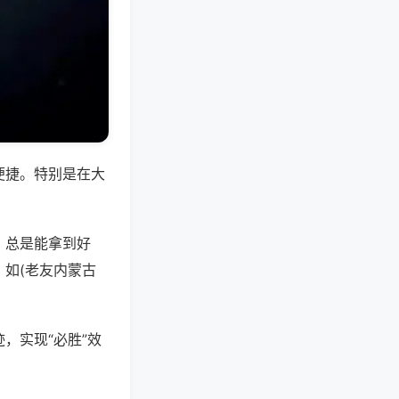
便捷。特别是在大
，总是能拿到好
如(老友内蒙古
，实现“必胜”效
。