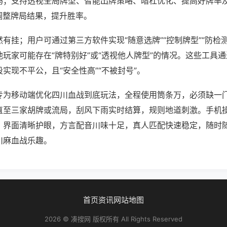
吗；支持透视全局牌型、智能出牌策略、暗杠优化、提高好牌率
调整牌局结果，提升胜率。
有挂；用户可通过第三方软件实现“随意选牌”“控制牌型”“防检
玩家可能存在“牌特别好”或“透视他人牌型”的情况。这些工具
实现不平公，且“安全性高”“不被封号”。
专为移动端优化四川血战到底玩法，全程使用筒条万，必须缺一
直至三家胡牌或流局，刮风下雨实时结算，规则地道刺激。手机
，界面清晰护眼，方言配音川味十足，真人匹配快速稳定，随时
川麻血战乐趣。
首页
资讯
网站地图
2026 © 凑搜网 版权所有 All Rights Reserved