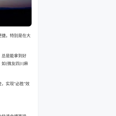
便捷。特别是在大
，总是能拿到好
如(微友四川麻
，实现“必胜”效
。