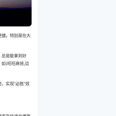
便捷。特别是在大
，总是能拿到好
如(旺旺麻将,边
，实现“必胜”效
。