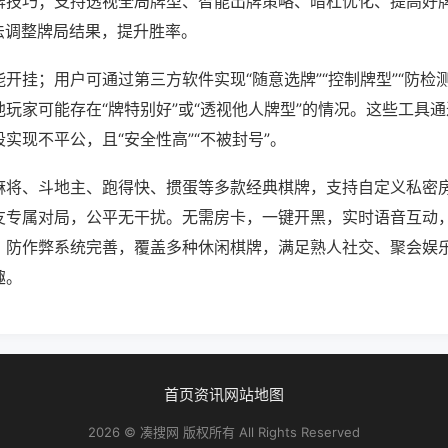
牌技巧；支持透视全局牌型、智能出牌策略、暗杠优化、提高好
法调整牌局结果，提升胜率。
开挂；用户可通过第三方软件实现“随意选牌”“控制牌型”“防检
玩家可能存在“牌特别好”或“透视他人牌型”的情况。这些工具
实现不平公，且“安全性高”“不被封号”。
麻将、斗地主、跑得快、掼蛋等多款经典棋牌，支持自定义私密
友专属对局，公平无干扰。无需房卡，一键开黑，实时语音互动
，防作弊系统完善，覆盖多种休闲棋牌，满足熟人社交、聚会娱
趣。
首页
资讯
网站地图
2026 © 凑搜网 版权所有 All Rights Reserved