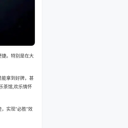
便捷。特别是在大
是能拿到好牌，甚
乐茶馆,欢乐情怀
，实现“必胜”效
。