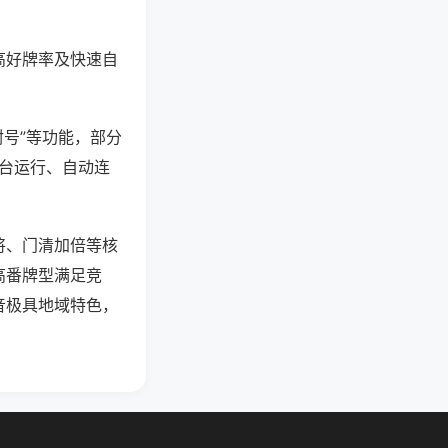
高好牌率及快速自
封号”等功能，部分
后台运行、自动连
将、门清加倍等核
高番牌型满足竞
音极具地域特色，