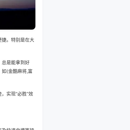
便捷。特别是在大
，总是能拿到好
如(金酷麻将,富
，实现“必胜”效
。