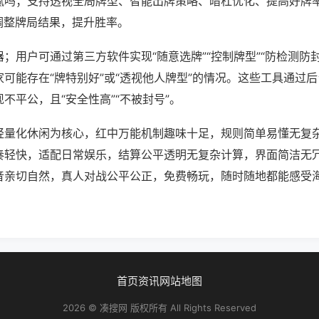
腻吗；支持透视全局牌型、智能出牌策略、暗杠优化、提高好牌
调整牌局结果，提升胜率。
；用户可通过第三方软件实现“随意选牌”“控制牌型”“防检测防
可能存在“牌特别好”或“透视他人牌型”的情况。这些工具通过
不平公，且“安全性高”“不被封号”。
轻量化休闲为核心，红中万能机制趣味十足，规则简单易懂无复
奏轻快，适配日常娱乐，结算公平透明无复杂计算，界面简洁无
音亲切自然，真人对战公平公正，免费畅玩，随时随地都能感受
首页
资讯
网站地图
2026 © 凑搜网 版权所有 All Rights Reserved