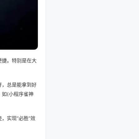
便捷。特别是在大
好，总是能拿到好
如(小程序雀神
，实现“必胜”效
。