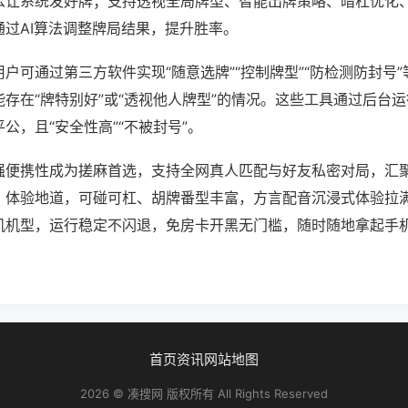
么让系统发好牌；支持透视全局牌型、智能出牌策略、暗杠优化
通过AI算法调整牌局结果，提升胜率。
户可通过第三方软件实现“随意选牌”“控制牌型”“防检测防封号
存在“牌特别好”或“透视他人牌型”的情况。这些工具通过后台
公，且“安全性高”“不被封号”。
强便携性成为搓麻首选，支持全网真人匹配与好友私密对局，汇
、体验地道，可碰可杠、胡牌番型丰富，方言配音沉浸式体验拉
机机型，运行稳定不闪退，免房卡开黑无门槛，随时随地拿起手
首页
资讯
网站地图
2026 © 凑搜网 版权所有 All Rights Reserved