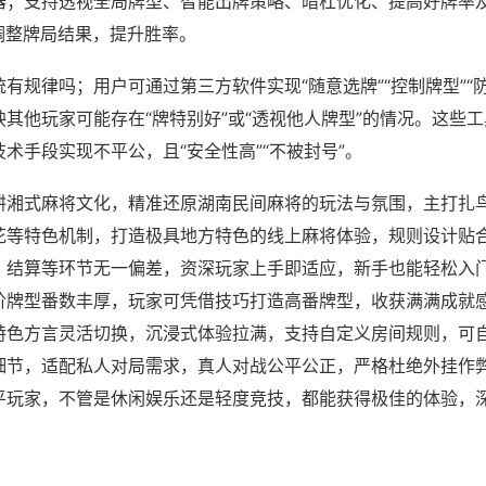
器；支持透视全局牌型、智能出牌策略、暗杠优化、提高好牌率
调整牌局结果，提升胜率。
有规律吗；用户可通过第三方软件实现“随意选牌”“控制牌型”“
其他玩家可能存在“牌特别好”或“透视他人牌型”的情况。这些
术手段实现不平公，且“安全性高”“不被封号”。
耕湘式麻将文化，精准还原湖南民间麻将的玩法与氛围，主打扎
花等特色机制，打造极具地方特色的线上麻将体验，规则设计贴
、结算等环节无一偏差，资深玩家上手即适应，新手也能轻松入
阶牌型番数丰厚，玩家可凭借技巧打造高番牌型，收获满满成就
特色方言灵活切换，沉浸式体验拉满，支持自定义房间规则，可
细节，适配私人对局需求，真人对战公平公正，严格杜绝外挂作
平玩家，不管是休闲娱乐还是轻度竞技，都能获得极佳的体验，