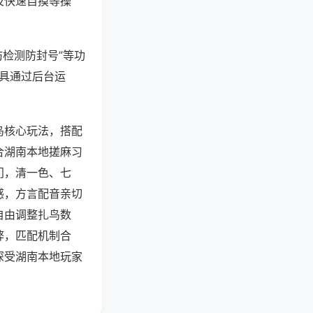
及快速自摸等操
防检测防封号”等功
工具通过后台运
鸟核心玩法，搭配
合湖南本地搓麻习
门，清一色、七
感，方言配音亲切
自由调整扎鸟数
弊，匹配机制合
深受湖南本地玩家