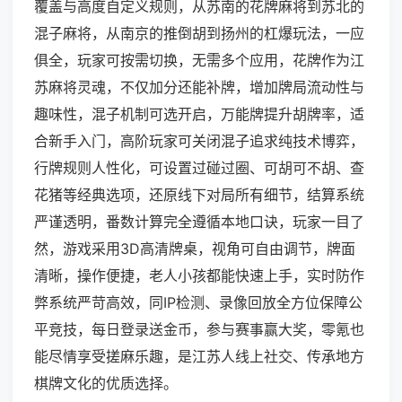
覆盖与高度自定义规则，从苏南的花牌麻将到苏北的
混子麻将，从南京的推倒胡到扬州的杠爆玩法，一应
俱全，玩家可按需切换，无需多个应用，花牌作为江
苏麻将灵魂，不仅加分还能补牌，增加牌局流动性与
趣味性，混子机制可选开启，万能牌提升胡牌率，适
合新手入门，高阶玩家可关闭混子追求纯技术博弈，
行牌规则人性化，可设置过碰过圈、可胡可不胡、查
花猪等经典选项，还原线下对局所有细节，结算系统
严谨透明，番数计算完全遵循本地口诀，玩家一目了
然，游戏采用3D高清牌桌，视角可自由调节，牌面
清晰，操作便捷，老人小孩都能快速上手，实时防作
弊系统严苛高效，同IP检测、录像回放全方位保障公
平竞技，每日登录送金币，参与赛事赢大奖，零氪也
能尽情享受搓麻乐趣，是江苏人线上社交、传承地方
棋牌文化的优质选择。