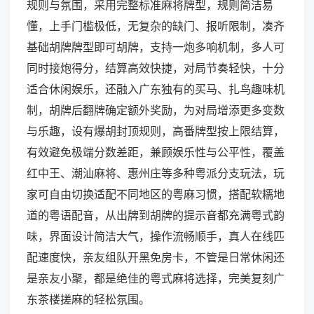
规则与氛围，采用完整标准麻将牌型，规则简洁易
懂，上手门槛极低，无复杂的缺门、报听限制，凑齐
基础胡牌牌型即可胡牌，支持一炮多响机制，多人可
同时接炮得分，结算高效快捷，对局节奏轻快，十分
适合休闲娱乐，还融入广东独有的买马、扎鸟趣味机
制，胡牌后翻牌确定额外奖励，为对局增添更多变数
与乐趣，设有爆胡封顶规则，高番牌型按上限结算，
有效避免极端分数差距，兼顾娱乐性与公平性，覆盖
红中王、潮汕麻将、惠州庄等多种粤派分支玩法，玩
家可自由切换适配不同地区的粤麻习惯，搭配软糯地
道的粤语配音，从出牌到胡牌的提示音都充满粤式韵
味，界面设计简洁大气，操作流畅顺手，真人在线匹
配速度快，亲友组队开黑免房卡，不管是日常休闲还
是亲友小聚，都是绝佳的粤式麻将选择，完美复刻广
东茶楼搓麻的轻松氛围。