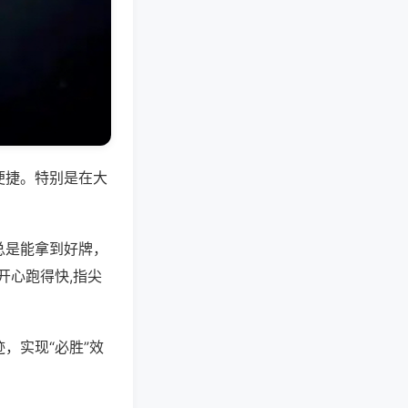
便捷。特别是在大
总是能拿到好牌，
开心跑得快,指尖
，实现“必胜”效
。