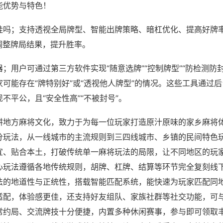
能优势与特色！
挂吗；支持透视全局牌型、智能出牌策略、暗杠优化、提高好牌
调整牌局结果，提升胜率。
；用户可通过第三方软件实现“随意选牌”“控制牌型”“防检测防
可能存在“牌特别好”或“透视他人牌型”的情况。这些工具通过
不平公，且“安全性高”“不被封号”。
耕地方麻将文化，致力于为每一位玩家打造原汁原味的家乡麻将
分玩法，从一线城市的主流规则到三四线城市、乡镇的民间特色
宜、贴合本土，打破传统单一麻将玩法的局限，让不同地区的玩
心玩法遵循各地传统规则，胡牌、杠牌、结算等环节完全复刻线
法的地道性与正统性，搭载智能匹配系统，能快速为玩家匹配同
适配，体验感更佳，还支持好友组队、家族社群等社交功能，可
常约局、交流牌技十分便捷，内置多种休闲赛事，参与即可领取