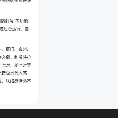
提高好牌率及快速
测防封号”等功能，
通过后台运行、自
州、厦门、泉州、
金必倒，刺激感拉
、七对、龙七对等
配音极具代入感，
压、联络感情两不