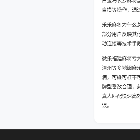
白金岛长沙麻将
自摸等操作，通
乐乐麻将为什么总
部分用户反映其他
动连接等技术手段
微乐福建麻将专
漳州等多地闽麻
满，可碰可杠不
牌型番数合理，
真人匹配快速高
误。