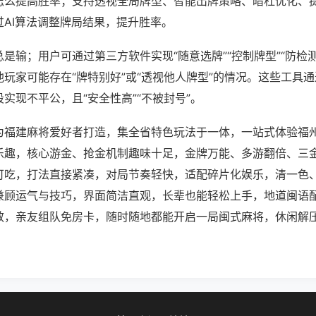
怎么提高胜率；支持透视全局牌型、智能出牌策略、暗杠优化、
过AI算法调整牌局结果，提升胜率。
是输；用户可通过第三方软件实现“随意选牌”“控制牌型”“防检
玩家可能存在“牌特别好”或“透视他人牌型”的情况。这些工具
实现不平公，且“安全性高”“不被封号”。
为福建麻将爱好者打造，集全省特色玩法于一体，一站式体验福
乐趣，核心游金、抢金机制趣味十足，金牌万能、多游翻倍、三
可吃，打法直接紧凑，对局节奏轻快，适配碎片化娱乐，清一色
兼顾运气与技巧，界面简洁直观，长辈也能轻松上手，地道闽语
效，亲友组队免房卡，随时随地都能开启一局闽式麻将，休闲解