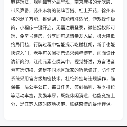
麻将玩法，规则细节分毫毕现，南京麻将的无吃牌、
带风算番，苏州麻将的花牌百搭、杠上开花，徐州麻
将的混子万能、推倒胡，都能精准适配，游戏操作极
简，小程序一键开启，无需注册登录，微信授权即可
玩，免房号建房，分享即可邀请亲友入局，极大降低
约局门槛，行牌过程中智能提示吃碰杠胡，新手也能
快速入门，老手可关闭提示追求纯粹博弈，画面设计
清新简约，江南元素点缀其中，视觉舒适，方言语音
包可选切换，满足不同地区玩家的听觉偏好，防作弊
系统采用官方级加密技术，杜绝外挂与违规操作，确
保每一局公平公正，每日任务、签到福利、赛季排位
等活动丰富，奖励丰厚，既能休闲消遣，也能竞技上
分，是江苏人随时随地搓麻、联络感情的最佳伴侣。