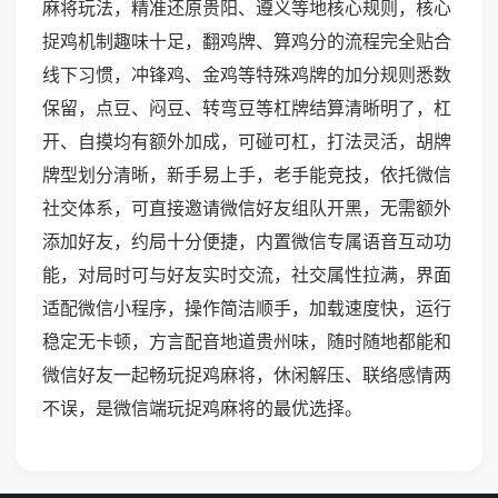
麻将玩法，精准还原贵阳、遵义等地核心规则，核心
捉鸡机制趣味十足，翻鸡牌、算鸡分的流程完全贴合
线下习惯，冲锋鸡、金鸡等特殊鸡牌的加分规则悉数
保留，点豆、闷豆、转弯豆等杠牌结算清晰明了，杠
开、自摸均有额外加成，可碰可杠，打法灵活，胡牌
牌型划分清晰，新手易上手，老手能竞技，依托微信
社交体系，可直接邀请微信好友组队开黑，无需额外
添加好友，约局十分便捷，内置微信专属语音互动功
能，对局时可与好友实时交流，社交属性拉满，界面
适配微信小程序，操作简洁顺手，加载速度快，运行
稳定无卡顿，方言配音地道贵州味，随时随地都能和
微信好友一起畅玩捉鸡麻将，休闲解压、联络感情两
不误，是微信端玩捉鸡麻将的最优选择。