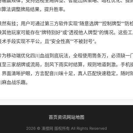
将输赢规律；支持透视全局牌型、智能出牌策略、暗杠优化、提
AI算法调整牌局结果，提升胜率。
然有挂；用户可通过第三方软件实现“随意选牌”“控制牌型”“防
其他玩家可能存在“牌特别好”或“透视他人牌型”的情况。这些
术手段实现不平公，且“安全性高”“不被封号”。
专为移动端优化四川血战到底玩法，全程使用筒条万，必须缺一
直至三家胡牌或流局，刮风下雨实时结算，规则地道刺激。手机
，界面清晰护眼，方言配音川味十足，真人匹配快速稳定，随时
川麻血战乐趣。
首页
资讯
网站地图
2026 © 凑搜网 版权所有 All Rights Reserved