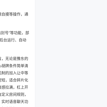
速自摸等操作，通
防封号”等功能，部
过后台运行、自动
省，无论是豫东的
心胡牌条件简单清
机制的加入让中等
时短，适合碎片化
爽感拉满，杠上开
自定义房间规则，
，实时语音聊天功