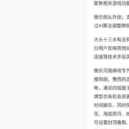
聚焦相关游戏功
微乐刨幺外挂；
过AI算法调整牌
大头十三水有没有
分用户反映其他玩
连接等技术手段实
微乐河南麻将专
推倒胡、豫西的
晰，满足四组面
牌型也有机会逆
时间娱乐，同时
花、海底捞月、
可设置封顶番数