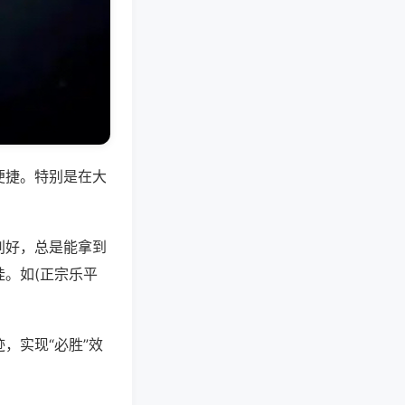
便捷。特别是在大
别好，总是能拿到
。如(正宗乐平
，实现“必胜”效
。