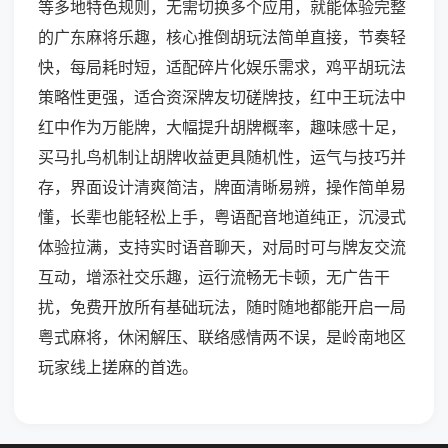
等多地特色规则，无需切换多个应用，就能体验完整
的广东麻将乐趣，核心推倒胡玩法简单直接，节奏轻
快，每局耗时短，适配碎片化娱乐需求，鸡平胡玩法
策略性更强，适合资深牌友切磋牌技，红中王玩法中
红中作为万能牌，大幅提升胡牌概率，趣味感十足，
买马扎鸟机制让胡牌收益更具随机性，运气与技巧并
存，界面设计清爽简洁，牌面清晰易辨，操作简单易
懂，长辈也能轻松上手，粤语配音地道纯正，沉浸式
体验拉满，支持实时语音聊天，对局时可与牌友交流
互动，增添社交乐趣，运行流畅无卡顿，无广告干
扰，免费开放所有基础玩法，随时随地都能开启一局
粤式麻将，休闲解压、联络感情两不误，是岭南地区
玩家线上搓麻的首选。