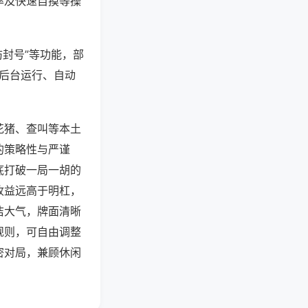
率及快速自摸等操
防封号”等功能，部
过后台运行、自动
花猪、查叫等本土
的策略性与严谨
底打破一局一胡的
收益远高于明杠，
洁大气，牌面清晰
规则，可自由调整
密对局，兼顾休闲