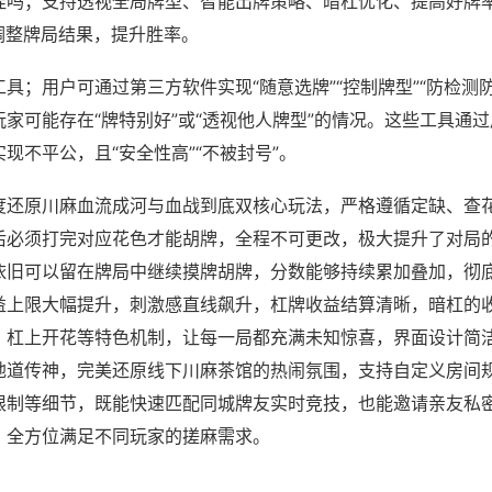
挂吗；支持透视全局牌型、智能出牌策略、暗杠优化、提高好牌
调整牌局结果，提升胜率。
具；用户可通过第三方软件实现“随意选牌”“控制牌型”“防检测
家可能存在“牌特别好”或“透视他人牌型”的情况。这些工具通
现不平公，且“安全性高”“不被封号”。
度还原川麻血流成河与血战到底双核心玩法，严格遵循定缺、查
后必须打完对应花色才能胡牌，全程不可更改，极大提升了对局
依旧可以留在牌局中继续摸牌胡牌，分数能够持续累加叠加，彻
益上限大幅提升，刺激感直线飙升，杠牌收益结算清晰，暗杠的
、杠上开花等特色机制，让每一局都充满未知惊喜，界面设计简
地道传神，完美还原线下川麻茶馆的热闹氛围，支持自定义房间
限制等细节，既能快速匹配同城牌友实时竞技，也能邀请亲友私
，全方位满足不同玩家的搓麻需求。