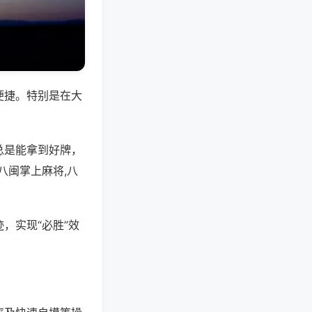
便捷。特别是在大
总是能拿到好牌，
八闽掌上麻将,八
，实现“必胜”效
。