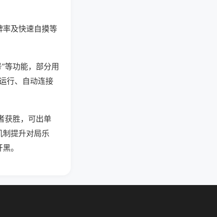
牌率及快速自摸等
号”等功能，部分用
台运行、自动连接
者获胜，可出单
机制提升对局乐
开黑。