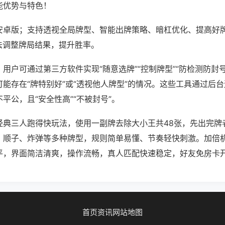
能优势与特色！
安卓版；支持透视全局牌型、智能出牌策略、暗杠优化、提高好
法调整牌局结果，提升胜率。
用户可通过第三方软件实现“随意选牌”“控制牌型”“防检测防封
能存在“牌特别好”或“透视他人牌型”的情况。这些工具通过后
平公，且“安全性高”“不被封号”。
经典三人跑得快玩法，使用一副牌去除大小王共48张，先出完牌
、顺子、炸弹等多种牌型，规则简单易懂、节奏轻快刺激。加倍
平，界面简洁清爽，操作流畅，真人匹配快速稳定，好友免房卡
首页
资讯
网站地图