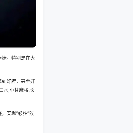
便捷。特别是在大
拿到好牌，甚至好
水,小甘麻将,长
，实现“必胜”效
。